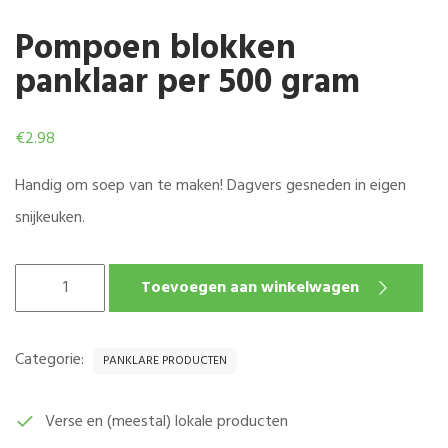
Pompoen blokken
panklaar per 500 gram
€
2.98
Handig om soep van te maken! Dagvers gesneden in eigen
snijkeuken.
POMPOEN
Toevoegen aan winkelwagen
BLOKKEN
PANKLAAR
PER
Categorie:
PANKLARE PRODUCTEN
500
GRAM
AANTAL
Verse en (meestal) lokale producten