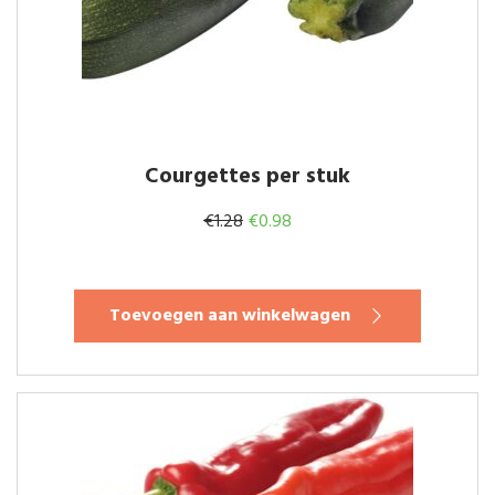
Courgettes per stuk
Oorspronkelijke
Huidige
€
1.28
€
0.98
prijs
prijs
was:
is:
Toevoegen aan winkelwagen
€1.28.
€0.98.