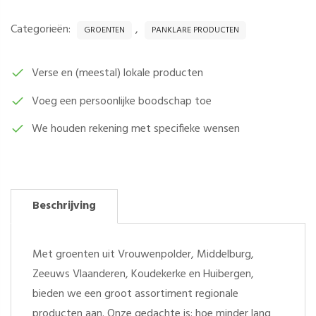
ROOD
GEKOOKT
Categorieën:
,
GROENTEN
PANKLARE PRODUCTEN
"NIEUWE
OOGST"
PER
Verse en (meestal) lokale producten
500
Voeg een persoonlijke boodschap toe
GRAM
AANTAL
We houden rekening met specifieke wensen
Beschrijving
Met groenten uit Vrouwenpolder, Middelburg,
Zeeuws Vlaanderen, Koudekerke en Huibergen,
bieden we een groot assortiment regionale
producten aan. Onze gedachte is: hoe minder lang