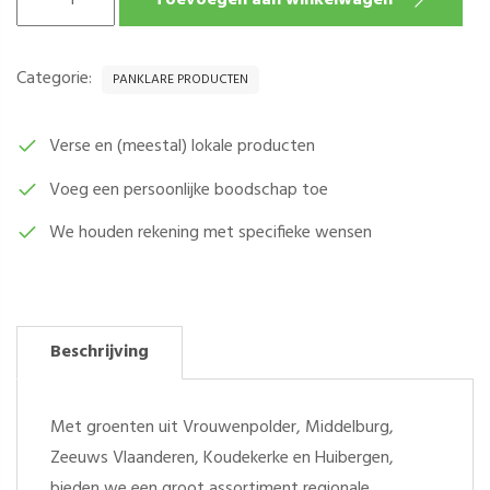
Toevoegen aan winkelwagen
FIJN
GESNEDEN
PER
Categorie:
PANKLARE PRODUCTEN
100
GRAM
AANTAL
Verse en (meestal) lokale producten
Voeg een persoonlijke boodschap toe
We houden rekening met specifieke wensen
Beschrijving
Met groenten uit Vrouwenpolder, Middelburg,
Zeeuws Vlaanderen, Koudekerke en Huibergen,
bieden we een groot assortiment regionale