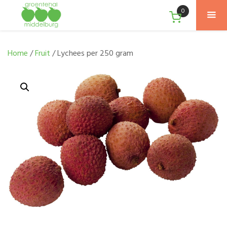
0
Home
/
Fruit
/ Lychees per 250 gram