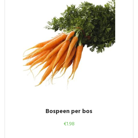
Bospeen per bos
€
1.98