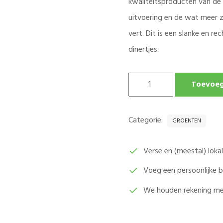
kwaliteitsproducten van de 
uitvoering en de wat meer ze
vert. Dit is een slanke en re
dinertjes.
SPERZIEBONEN
Toevoeg
PER
500
GRAM
Categorie:
GROENTEN
AANTAL
Verse en (meestal) lok
Voeg een persoonlijke
We houden rekening me