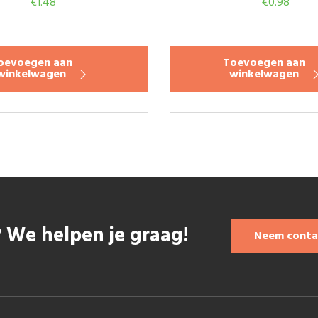
€
1.48
€
0.98
oevoegen aan
Toevoegen aan
winkelwagen
winkelwagen
 We helpen je graag!
Neem conta