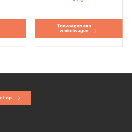
€
2.50
Toevoegen aan
winkelwagen
ct op