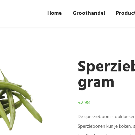
Home
Groothandel
Produc
Sperzie
gram
€
2.98
De sperzieboon is ook beke
Sperziebonen kun je koken, 