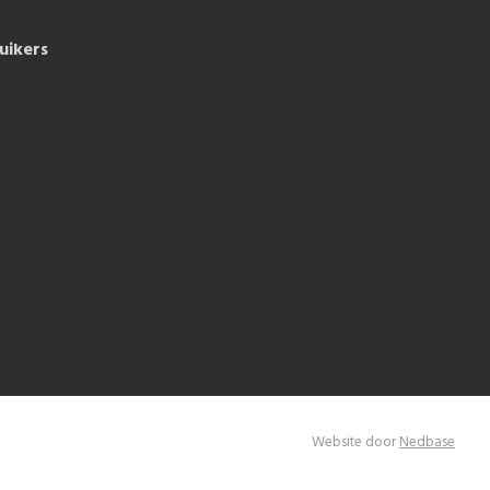
uikers
Website door
Nedbase