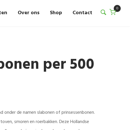
0
ten
Over ons
Shop
Contact
bonen per 500
nd onder de namen slabonen of prinsessenbonen.
stoven, smoren en roerbakken. Deze Hollandse