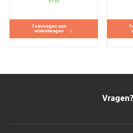
€
1.98
Toevoegen aan
T
winkelwagen
Vragen?