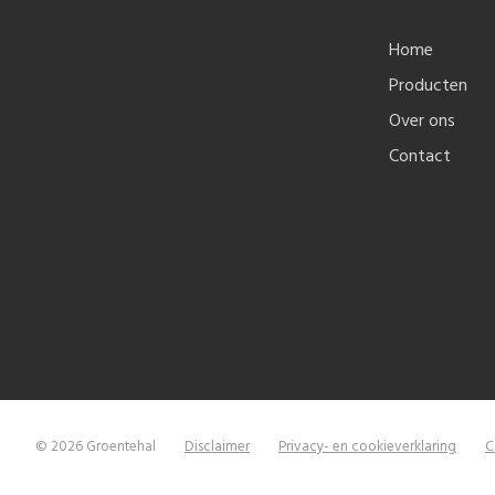
Home
Producten
Over ons
Contact
© 2026 Groentehal
Disclaimer
Privacy- en cookieverklaring
C