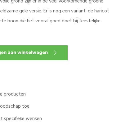
volle grond zijn er in de veel voorkomende groene
ldzame gele versie. Er is nog een variant: de haricot
chte boon die het vooral goed doet bij feestelijke
en aan winkelwagen
ale producten
 boodschap toe
t specifieke wensen