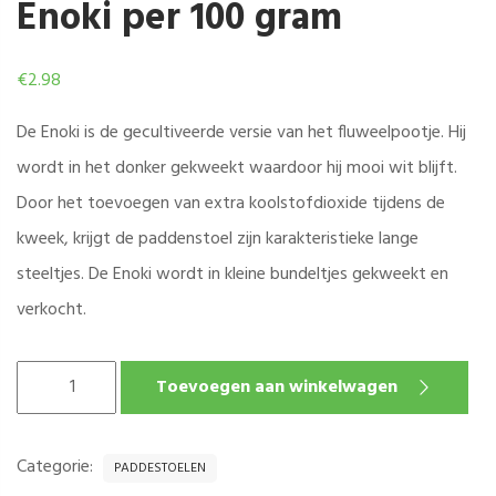
Enoki per 100 gram
€
2.98
De Enoki is de gecultiveerde versie van het fluweelpootje. Hij
wordt in het donker gekweekt waardoor hij mooi wit blijft.
Door het toevoegen van extra koolstofdioxide tijdens de
kweek, krijgt de paddenstoel zijn karakteristieke lange
steeltjes. De Enoki wordt in kleine bundeltjes gekweekt en
verkocht.
ENOKI
Toevoegen aan winkelwagen
PER
100
GRAM
Categorie:
PADDESTOELEN
AANTAL