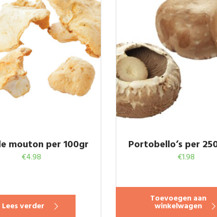
de mouton per 100gr
Portobello’s per 25
€
4.98
€
1.98
Toevoegen aan
Lees verder
winkelwagen