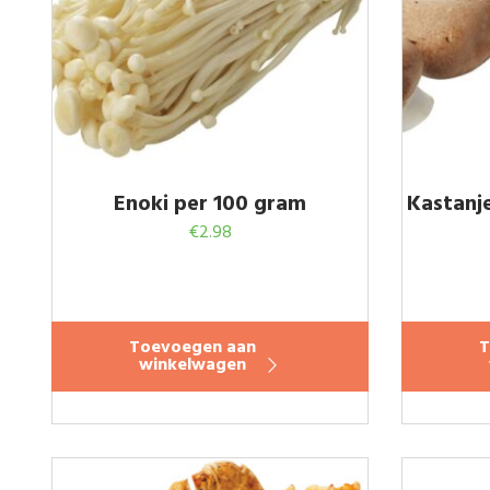
Enoki per 100 gram
Kastanj
€
2.98
Toevoegen aan
T
winkelwagen