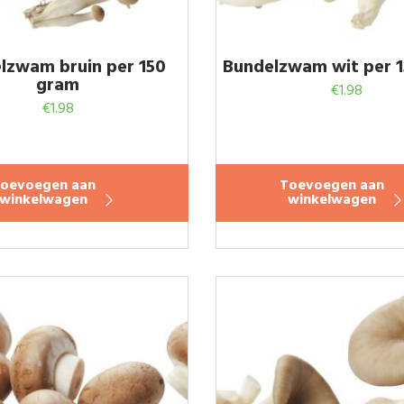
lzwam bruin per 150
Bundelzwam wit per 
gram
€
1.98
€
1.98
oevoegen aan
Toevoegen aan
winkelwagen
winkelwagen