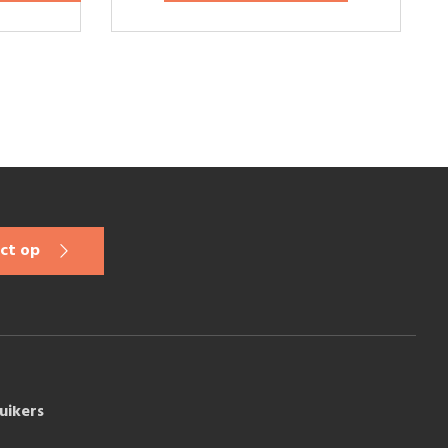
ct op
uikers