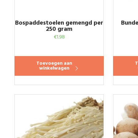
Bospaddestoelen gemengd per
Bunde
250 gram
€
1.98
Toevoegen aan
T
winkelwagen