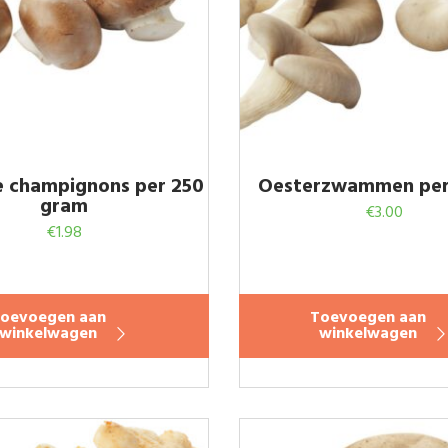
e champignons per 250
Oesterzwammen per
gram
€
3.00
€
1.98
oevoegen aan
Toevoegen aan
winkelwagen
winkelwagen