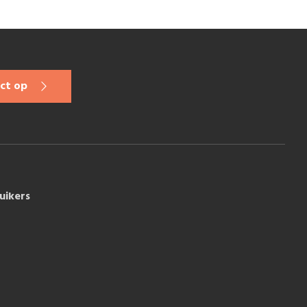
ct op
uikers