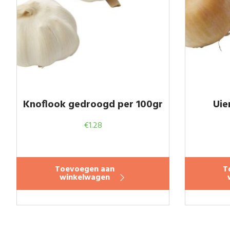
Knoflook gedroogd per 100gr
Uie
€
1.28
Toevoegen aan
T
winkelwagen