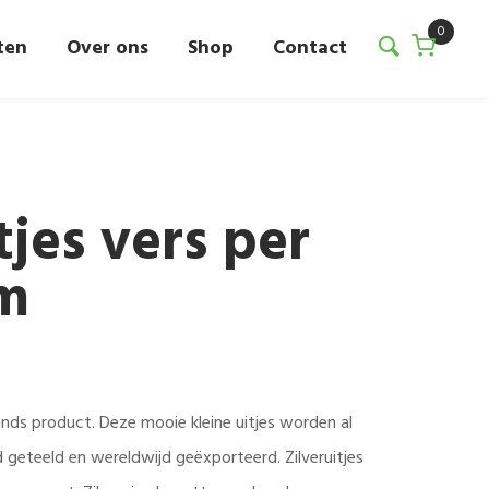
0
ten
Over ons
Shop
Contact
tjes vers per
am
llands product. Deze mooie kleine uitjes worden al
d geteeld en wereldwijd geëxporteerd. Zilveruitjes