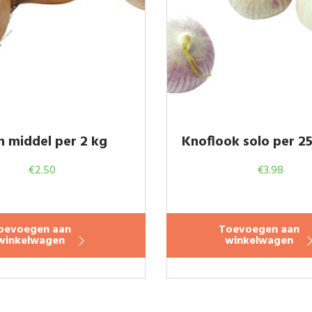
n middel per 2 kg
Knoflook solo per 2
€
2.50
€
3.98
oevoegen aan
Toevoegen aan
winkelwagen
winkelwagen