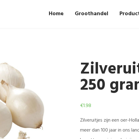
Home
Groothandel
Produc
Zilverui
250 gr
€
1.98
Zilveruitjes zijn een oer-Ho
meer dan 100 jaar in ons lan