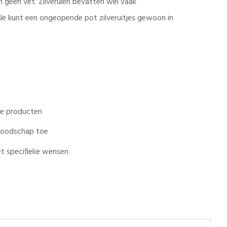
n geen vet. Zilveruien bevatten wel vaak
Je kunt een ongeopende pot zilveruitjes gewoon in
ale producten
 boodschap toe
t specifieke wensen