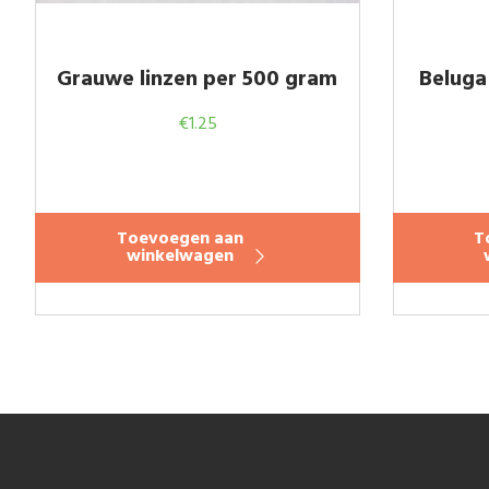
Grauwe linzen per 500 gram
Beluga
€
1.25
Toevoegen aan
T
winkelwagen