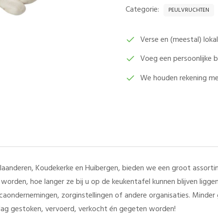
500
Categorie:
PEULVRUCHTEN
GRAM
AANTAL
Verse en (meestal) lok
Voeg een persoonlijke
We houden rekening me
aanderen, Koudekerke en Huibergen, bieden we een groot assortim
worden, hoe langer ze bij u op de keukentafel kunnen blijven ligg
orecaondernemingen, zorginstellingen of andere organisaties. Minde
ag gestoken, vervoerd, verkocht én gegeten worden!