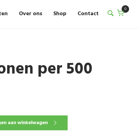
0
ten
Over ons
Shop
Contact
onen per 500
en aan winkelwagen