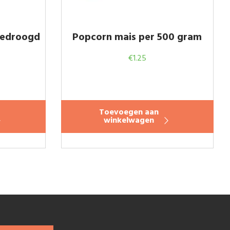
gedroogd
Popcorn mais per 500 gram
m
€
1.25
Toevoegen aan
winkelwagen