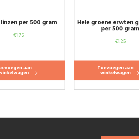
 linzen per 500 gram
Hele groene erwten 
per 500 gra
€
1.75
€
1.25
oevoegen aan
Toevoegen aan
winkelwagen
winkelwagen