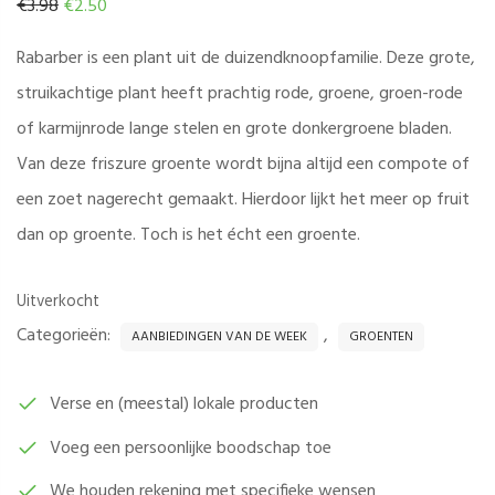
Oorspronkelijke
Huidige
€
3.98
€
2.50
prijs
prijs
Rabarber is een plant uit de duizendknoopfamilie. Deze grote,
was:
is:
struikachtige plant heeft prachtig rode, groene, groen-rode
€3.98.
€2.50.
of karmijnrode lange stelen en grote donkergroene bladen.
Van deze friszure groente wordt bijna altijd een compote of
een zoet nagerecht gemaakt. Hierdoor lijkt het meer op fruit
dan op groente. Toch is het écht een groente.
Uitverkocht
Categorieën:
,
AANBIEDINGEN VAN DE WEEK
GROENTEN
Verse en (meestal) lokale producten
Voeg een persoonlijke boodschap toe
We houden rekening met specifieke wensen