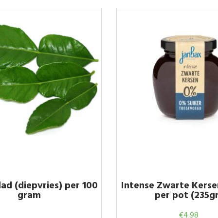
ad (diepvries) per 100
Intense Zwarte Kers
gram
per pot (235gr
€
4.98