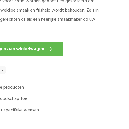
ze voorzichtig worden geoogst en gesorteerd om
weldige smaak en frisheid wordt behouden. Ze zijn
isgerechten of als een heerlijke smaakmaker op uw
en aan winkelwagen
EN
ale producten
 boodschap toe
t specifieke wensen