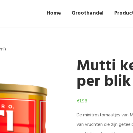
Home
Groothandel
Produc
ml)
Mutti k
per blik
€
1.98
De minitrostomaatjes van M
van vruchten die zijn getee