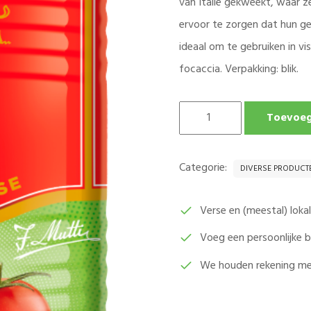
van Italië gekweekt, waar 
ervoor te zorgen dat hun ge
ideaal om te gebruiken in v
focaccia. Verpakking: blik.
MUTTI
Toevoeg
KERS
TOMATEN
PER
Categorie:
DIVERSE PRODUCT
BLIK
(425ML)
AANTAL
Verse en (meestal) lok
Voeg een persoonlijke
We houden rekening me