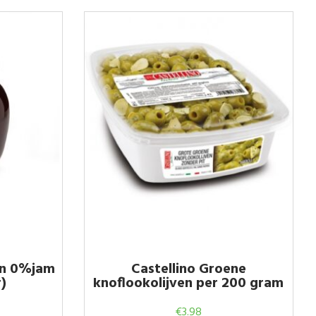
en 0%jam
Castellino Groene
)
knoflookolijven per 200 gram
€
3.98