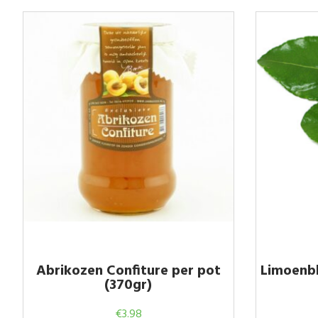
Abrikozen Confiture per pot
Limoenbl
(370gr)
€
3.98