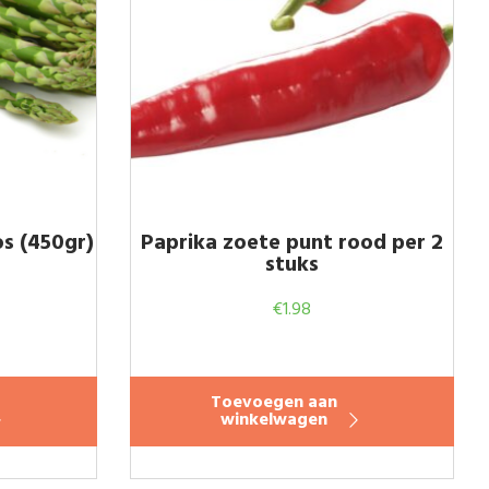
s (450gr)
Paprika zoete punt rood per 2
stuks
€
1.98
Toevoegen aan
winkelwagen