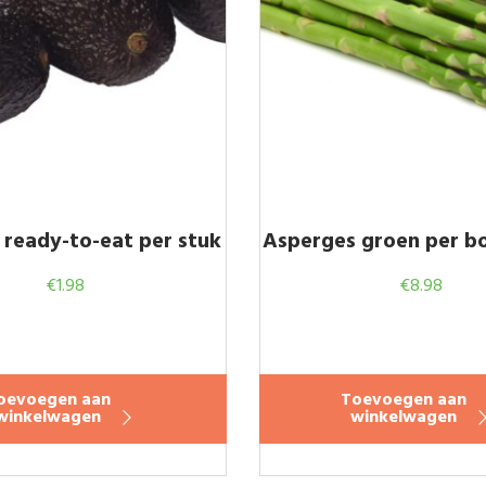
ready-to-eat per stuk
Asperges groen per bo
€
1.98
€
8.98
oevoegen aan
Toevoegen aan
winkelwagen
winkelwagen