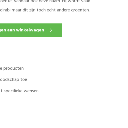
roente, vandaar ook deze naam. Hij wordt vaak
lrabi maar dit zijn toch echt andere groenten.
en aan winkelwagen
ale producten
 boodschap toe
t specifieke wensen