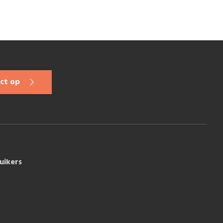
ct op
uikers