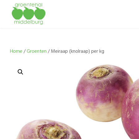
Home
/
Groenten
/ Meiraap (knolraap) per kg