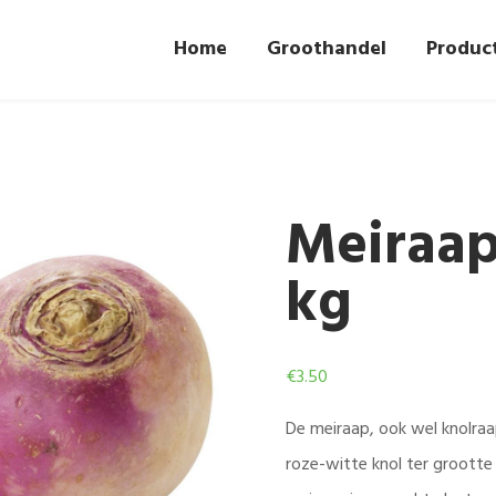
Home
Groothandel
Produc
Meiraap
kg
€
3.50
De meiraap, ook wel knolraa
roze-witte knol ter grootte