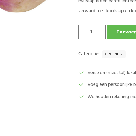
meiraap is een echte lenteg
verward met koolraap en koo
MEIRAAP
Toevoeg
(KNOLRAAP)
PER
KG
Categorie:
GROENTEN
AANTAL
Verse en (meestal) lok
Voeg een persoonlijke
We houden rekening me