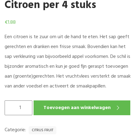
Citroen per 4 stuks
€
1.88
Een citroen is te zuur om uit de hand te eten. Het sap geeft
gerechten en dranken een frisse smaak. Bovendien kan het
sap verkleuring van bijvoorbeeld appel voorkomen. De schil is
bijzonder aromatisch en kun je goed fijn geraspt toevoegen
aan (groente)gerechten. Het vruchtvlees versterkt de smaak
van ander voedsel en activeert de smaakpapillen.
CITROEN
Toevoegen aan winkelwagen
PER
4
STUKS
Categorie:
CITRUS FRUIT
AANTAL