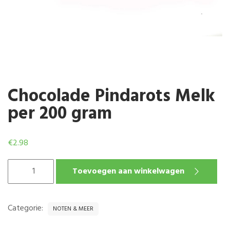
Chocolade Pindarots Melk
per 200 gram
€
2.98
CHOCOLADE
Toevoegen aan winkelwagen
PINDAROTS
MELK
PER
Categorie:
NOTEN & MEER
200
GRAM