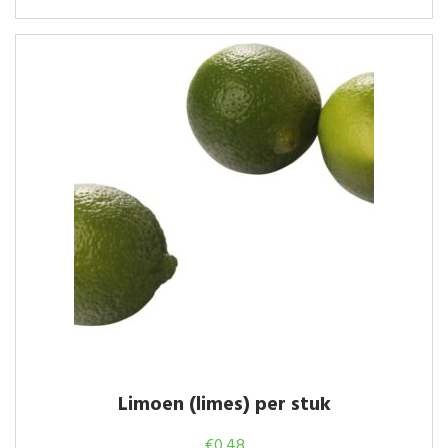
Limoen (limes) per stuk
€
0.48