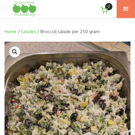
0
Home
/
Salades
/ Broccoli salade per 250 gram