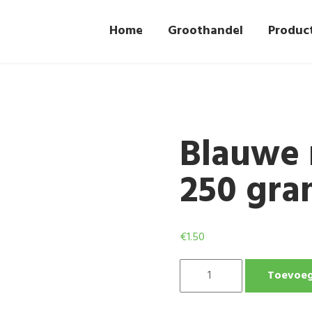
Home
Groothandel
Produc
Blauwe 
250 gr
€
1.50
BLAUWE
Toevoeg
ROZIJNEN
PER