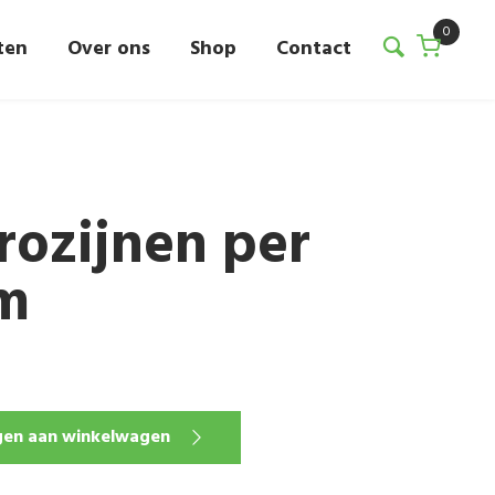
0
ten
Over ons
Shop
Contact
rozijnen per
am
en aan winkelwagen