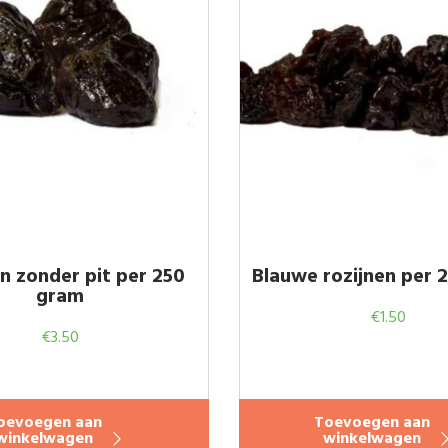
n zonder pit per 250
Blauwe rozijnen per 
gram
€
1.50
€
3.50
oevoegen aan
Toevoegen aan
winkelwagen
winkelwagen