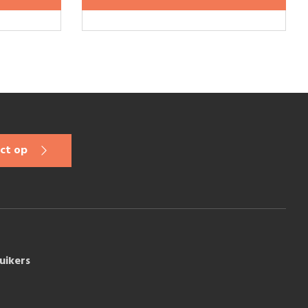
ct op
uikers