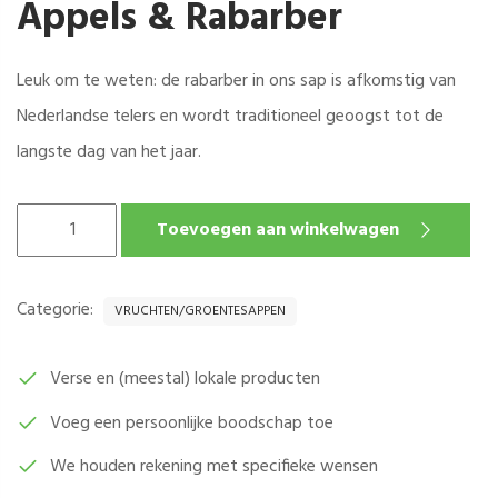
Appels & Rabarber
Leuk om te weten: de rabarber in ons sap is afkomstig van
Nederlandse telers en wordt traditioneel geoogst tot de
langste dag van het jaar.
APPELS
Toevoegen aan winkelwagen
&
RABARBERSAP
–
Categorie:
VRUCHTEN/GROENTESAPPEN
SCHULP
PER
0,75
Verse en (meestal) lokale producten
LITER
Voeg een persoonlijke boodschap toe
AANTAL
We houden rekening met specifieke wensen