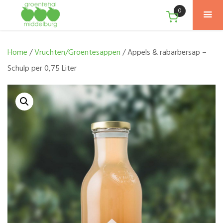
0
Home
/
Vruchten/Groentesappen
/ Appels & rabarbersap –
Schulp per 0,75 Liter