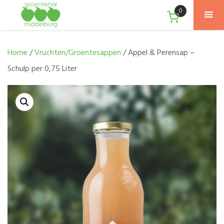
0
Home
/
Vruchten/Groentesappen
/ Appel & Perensap –
Schulp per 0,75 Liter