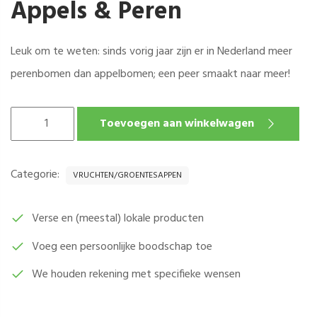
Appels & Peren
Leuk om te weten: sinds vorig jaar zijn er in Nederland meer
perenbomen dan appelbomen; een peer smaakt naar meer!
APPEL
Toevoegen aan winkelwagen
&
PERENSAP
-
Categorie:
VRUCHTEN/GROENTESAPPEN
SCHULP
PER
0,75
Verse en (meestal) lokale producten
LITER
Voeg een persoonlijke boodschap toe
AANTAL
We houden rekening met specifieke wensen