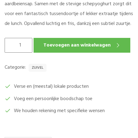
aardbeiensap. Samen met de stevige schepyoghurt zorgt dit
voor een fantastisch tussendoortje of lekker extraatje tijdens
de lunch. Opvallend luchtig en fris, dankzij een subtiel zuurtje.
AARDBEIEN
Toevoegen aan winkelwagen
SCHEPYOGHURT
-
DEN
Categorie:
ZUIVEL
EELDER
PER
180
Verse en (meestal) lokale producten
GRAM
Voeg een persoonlijke boodschap toe
AANTAL
We houden rekening met specifieke wensen