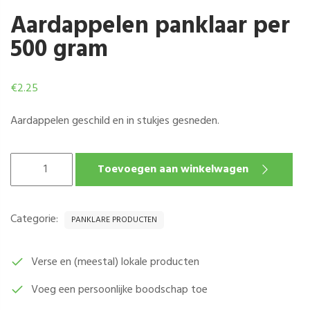
Aardappelen panklaar per
500 gram
€
2.25
Aardappelen geschild en in stukjes gesneden.
AARDAPPELEN
Toevoegen aan winkelwagen
PANKLAAR
PER
500
Categorie:
PANKLARE PRODUCTEN
GRAM
AANTAL
Verse en (meestal) lokale producten
Voeg een persoonlijke boodschap toe