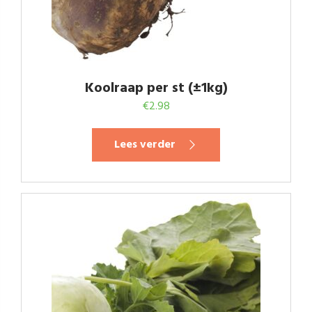
Koolraap per st (±1kg)
€
2.98
Lees verder