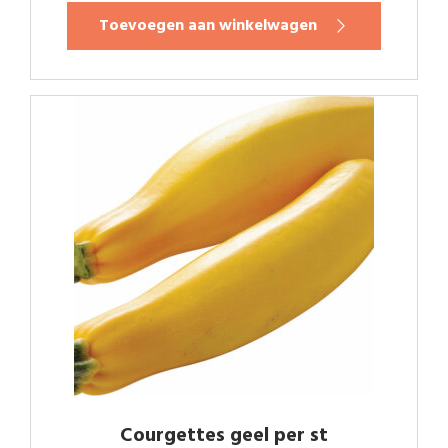
was:
is:
Toevoegen aan winkelwagen
€1.28.
€0.98.
Courgettes geel per st