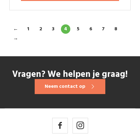
←
1
2
3
4
5
6
7
8
→
Vragen? We helpen je graag!
Neem contact op