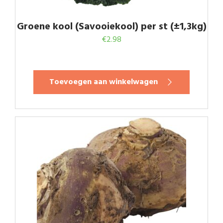
Groene kool (Savooiekool) per st (±1,3kg)
€
2.98
Toevoegen aan winkelwagen