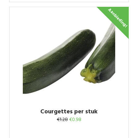
Aanbieding!
Courgettes per stuk
Oorspronkelijke
Huidige
€
1.28
€
0.98
prijs
prijs