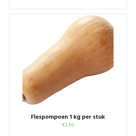
Flespompoen 1 kg per stuk
€
2.50