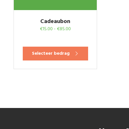
Cadeaubon
Prijsklasse:
€
15.00
-
€
85.00
€15.00
tot
Selecteer bedrag
€85.00