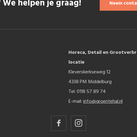
 We helpen je graag!
Neem conta
Horeca, Detail en Grootverbr
locatie
Kleverskerkseweg 12
4338 PM Middelburg
Tel: 0118 57 89 74
E-mail:
info@groentehal.nl